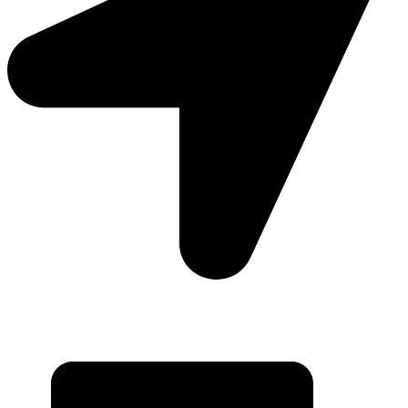
Moto Reinhard AG
Hauptstrasse 135
5054 Kirchleerau