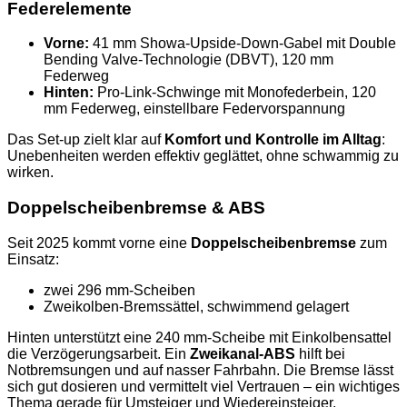
Federelemente
Vorne:
41 mm Showa-Upside-Down-Gabel mit Double
Bending Valve-Technologie (DBVT), 120 mm
Federweg
Hinten:
Pro-Link-Schwinge mit Monofederbein, 120
mm Federweg, einstellbare Federvorspannung
Das Set-up zielt klar auf
Komfort und Kontrolle im Alltag
:
Unebenheiten werden effektiv geglättet, ohne schwammig zu
wirken.
Doppelscheibenbremse & ABS
Seit 2025 kommt vorne eine
Doppelscheibenbremse
zum
Einsatz:
zwei 296 mm-Scheiben
Zweikolben-Bremssättel, schwimmend gelagert
Hinten unterstützt eine 240 mm-Scheibe mit Einkolbensattel
die Verzögerungsarbeit. Ein
Zweikanal-ABS
hilft bei
Notbremsungen und auf nasser Fahrbahn. Die Bremse lässt
sich gut dosieren und vermittelt viel Vertrauen – ein wichtiges
Thema gerade für Umsteiger und Wiedereinsteiger.