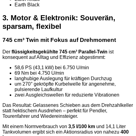
Earth Black
3. Motor & Elektronik: Souverän,
sparsam, flexibel
745 cm³ Twin mit Fokus auf Drehmoment
Der
flüssigkeitsgekühlte 745 cm³ Parallel-Twin
ist
konsequent auf Alltag und Effizienz abgestimmt:
58,6 PS (43,1 kW) bei 6.750 U/min
69 Nm bei 4.750 U/min
langhubige Auslegung für kräftigen Durchzug
um 270° gekröpfte Kurbelwelle für angenehme,
pulsierende Laufkultur
zwei Ausgleichswellen für reduzierte Vibrationen
Das Resultat: Gelassenes Schieben aus dem Drehzahlkeller
statt hektischem Ausdrehen – perfekt für Pendler,
Tourenfahrer und Wiedereinsteiger.
Mit einem Normverbrauch von
3,5 l/100 km
und 14,1 Liter
Tankvolumen ergibt sich ein Aktionsradius von nahezu
400