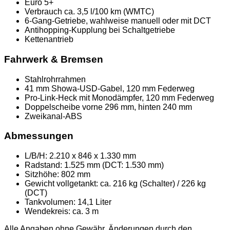
Euro 5+
Verbrauch ca. 3,5 l/100 km (WMTC)
6-Gang-Getriebe, wahlweise manuell oder mit DCT
Antihopping-Kupplung bei Schaltgetriebe
Kettenantrieb
Fahrwerk & Bremsen
Stahlrohrrahmen
41 mm Showa-USD-Gabel, 120 mm Federweg
Pro-Link-Heck mit Monodämpfer, 120 mm Federweg
Doppelscheibe vorne 296 mm, hinten 240 mm
Zweikanal-ABS
Abmessungen
L/B/H: 2.210 x 846 x 1.330 mm
Radstand: 1.525 mm (DCT: 1.530 mm)
Sitzhöhe: 802 mm
Gewicht vollgetankt: ca. 216 kg (Schalter) / 226 kg
(DCT)
Tankvolumen: 14,1 Liter
Wendekreis: ca. 3 m
Alle Angaben ohne Gewähr, Änderungen durch den