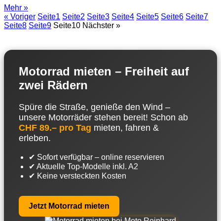
Mehr »
« Voriger
Seite
1
Seite
2
Seite
3
Seite
4
Seite
5
Seite
6
Seite
7
Seite
8
Seite
9
Seite
10
Nächster »
Motorrad mieten – Freiheit auf
zwei Rädern
Spüre die Straße, genieße den Wind –
unsere Motorräder stehen bereit! Schon ab
CHF 89.– pro Tag
mieten, fahren &
erleben.
✔ Sofort verfügbar – online reservieren
✔ Aktuelle Top-Modelle inkl. A2
✔ Keine versteckten Kosten
Jetzt Motorrad mieten