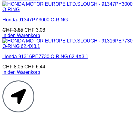
Honda-91347PY3000 O-RING
CHF
3.85
CHF
3.08
In den Warenkorb
Honda-91316PE7730 O-RING 62.4X3.1
CHF
8.05
CHF
6.44
In den Warenkorb
Moto Reinhard AG
Hauptstrasse 135
5054 Kirchleerau