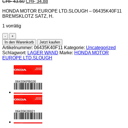
CHF
43.60
CHF
34.88
HONDA MOTOR EUROPE LTD.SLOUGH – 06435K40F11
BREMSKLOTZ SATZ, H.
1 vorrätig
Honda-
06435K40F11
In den Warenkorb
Jetzt kaufen
BREMSKLOTZ
Artikelnummer:
06435K40F11
Kategorie:
Uncategorized
SATZ,
Schlagwort:
LAGER WAND
Marke:
HONDA MOTOR
H.
EUROPE LTD.SLOUGH
Menge