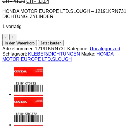
CHF
41.30
CHF
33.04
HONDA MOTOR EUROPE LTD.SLOUGH – 12191KRN731
DICHTUNG, ZYLINDER
1 vorrätig
Honda-
12191KRN731
In den Warenkorb
Jetzt kaufen
DICHTUNG,
Artikelnummer:
12191KRN731
Kategorie:
Uncategorized
ZYLINDER
Schlagwort:
KLEBER/DICHTUNGEN
Marke:
HONDA
Menge
MOTOR EUROPE LTD.SLOUGH