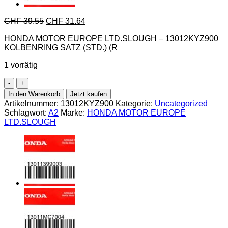
CHF
39.55
CHF
31.64
HONDA MOTOR EUROPE LTD.SLOUGH – 13012KYZ900
KOLBENRING SATZ (STD.) (R
1 vorrätig
Honda-
13012KYZ900
In den Warenkorb
Jetzt kaufen
KOLBENRING
Artikelnummer:
13012KYZ900
Kategorie:
Uncategorized
SATZ
Schlagwort:
A2
Marke:
HONDA MOTOR EUROPE
(STD.)
LTD.SLOUGH
(R
Menge