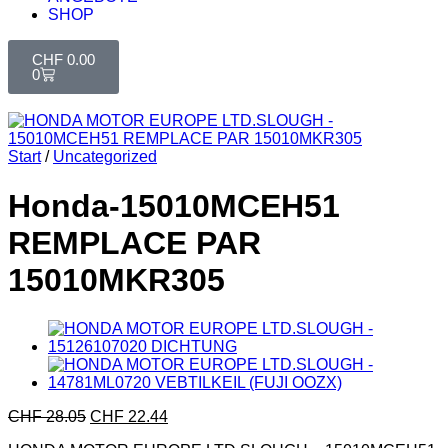
SHOP
CHF
0.00
0
Start
/
Uncategorized
Honda-15010MCEH51
REMPLACE PAR
15010MKR305
CHF
28.05
CHF
22.44