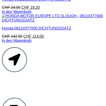
CHF
24.00
CHF
19.20
In den Warenkorb
Honda-06110377000 DICHTUNGSSATZ
CHF
142.50
CHF
114.00
In den Warenkorb
Moto Reinhard AG
Hauptstrasse 135
5054 Kirchleerau