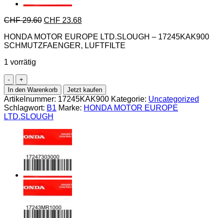
CHF
29.60
CHF
23.68
HONDA MOTOR EUROPE LTD.SLOUGH – 17245KAK900
SCHMUTZFAENGER, LUFTFILTE
1 vorrätig
Honda-
17245KAK900
In den Warenkorb
Jetzt kaufen
SCHMUTZFAENGER,
Artikelnummer:
17245KAK900
Kategorie:
Uncategorized
LUFTFILTE
Schlagwort:
B1
Marke:
HONDA MOTOR EUROPE
Menge
LTD.SLOUGH