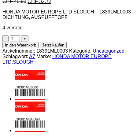
CHF
40.90
CHF
32.72
HONDA MOTOR EUROPE LTD.SLOUGH – 18391ML0003
DICHTUNG, AUSPUFFTOPF
4 vorrätig
Honda-
18391ML0003
In den Warenkorb
Jetzt kaufen
DICHTUNG,
Artikelnummer:
18391ML0003
Kategorie:
Uncategorized
AUSPUFFTOPF
Schlagwort:
A7
Marke:
HONDA MOTOR EUROPE
Menge
LTD.SLOUGH