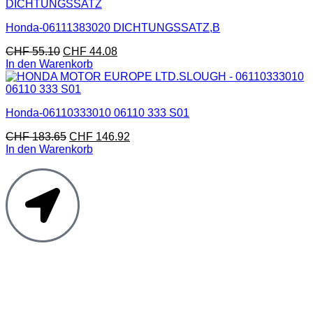
Honda-06111383020 DICHTUNGSSATZ,B
CHF
55.10
CHF
44.08
In den Warenkorb
Honda-06110333010 06110 333 S01
CHF
183.65
CHF
146.92
In den Warenkorb
Moto Reinhard AG
Hauptstrasse 135
5054 Kirchleerau