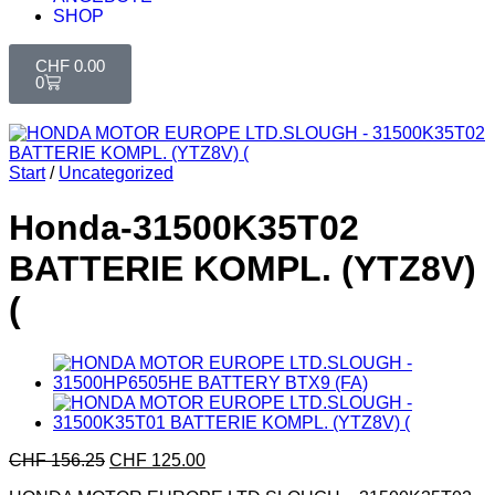
SHOP
CHF
0.00
0
Start
/
Uncategorized
Honda-31500K35T02
BATTERIE KOMPL. (YTZ8V)
(
CHF
156.25
CHF
125.00