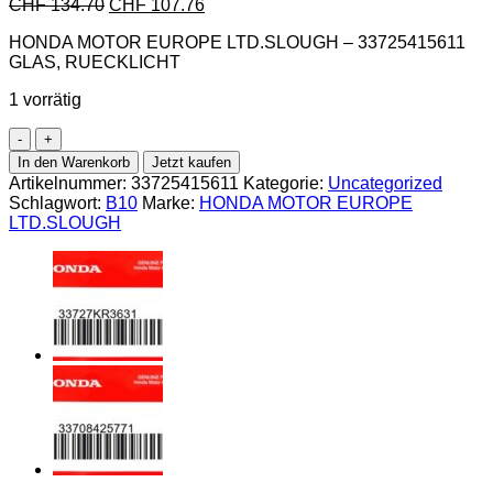
CHF
134.70
CHF
107.76
HONDA MOTOR EUROPE LTD.SLOUGH – 33725415611
GLAS, RUECKLICHT
1 vorrätig
Honda-
33725415611
In den Warenkorb
Jetzt kaufen
GLAS,
Artikelnummer:
33725415611
Kategorie:
Uncategorized
RUECKLICHT
Schlagwort:
B10
Marke:
HONDA MOTOR EUROPE
Menge
LTD.SLOUGH