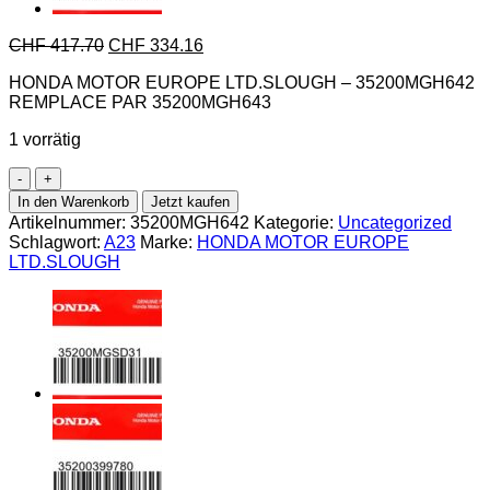
CHF
417.70
CHF
334.16
HONDA MOTOR EUROPE LTD.SLOUGH – 35200MGH642
REMPLACE PAR 35200MGH643
1 vorrätig
Honda-
35200MGH642
In den Warenkorb
Jetzt kaufen
REMPLACE
Artikelnummer:
35200MGH642
Kategorie:
Uncategorized
PAR
Schlagwort:
A23
Marke:
HONDA MOTOR EUROPE
35200MGH643
LTD.SLOUGH
Menge