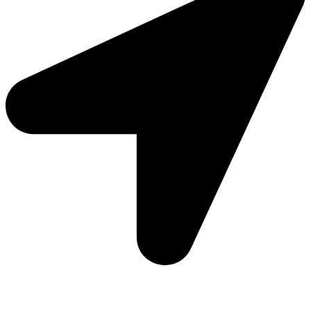
Moto Reinhard AG
Hauptstrasse 135
5054 Kirchleerau