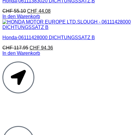
Honda-06111383020 DICHTUNGSSATZ,B
CHF
55.10
CHF
44.08
In den Warenkorb
Honda-06111428000 DICHTUNGSSATZ B
CHF
117.95
CHF
94.36
In den Warenkorb
Moto Reinhard AG
Hauptstrasse 135
5054 Kirchleerau