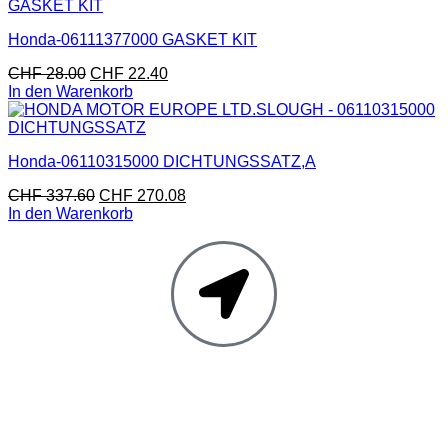
Honda-06111377000 GASKET KIT
CHF
28.00
CHF
22.40
In den Warenkorb
Honda-06110315000 DICHTUNGSSATZ,A
CHF
337.60
CHF
270.08
In den Warenkorb
Moto Reinhard AG
Hauptstrasse 135
5054 Kirchleerau