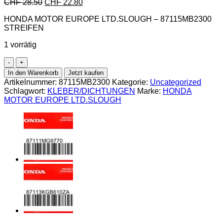
CHF
28.50
CHF
22.80
HONDA MOTOR EUROPE LTD.SLOUGH – 87115MB2300
STREIFEN
1 vorrätig
Honda-
87115MB2300
In den Warenkorb
Jetzt kaufen
STREIFEN
Artikelnummer:
87115MB2300
Kategorie:
Uncategorized
Menge
Schlagwort:
KLEBER/DICHTUNGEN
Marke:
HONDA
MOTOR EUROPE LTD.SLOUGH