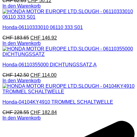
CHF
62.65
CHF
50.12
In den Warenkorb
Honda-06110333010 06110 333 S01
CHF
183.65
CHF
146.92
In den Warenkorb
Honda-06110355000 DICHTUNGSSATZ,A
CHF
142.50
CHF
114.00
In den Warenkorb
Honda-04104KY4910 TROMMEL SCHALTWELLE
CHF
228.55
CHF
182.84
In den Warenkorb