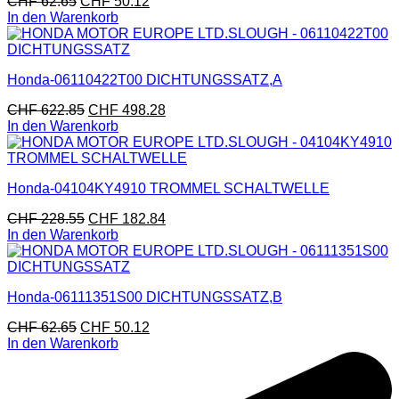
CHF
62.65
CHF
50.12
In den Warenkorb
Honda-06110422T00 DICHTUNGSSATZ,A
CHF
622.85
CHF
498.28
In den Warenkorb
Honda-04104KY4910 TROMMEL SCHALTWELLE
CHF
228.55
CHF
182.84
In den Warenkorb
Honda-06111351S00 DICHTUNGSSATZ,B
CHF
62.65
CHF
50.12
In den Warenkorb