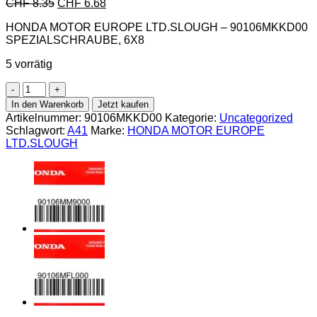
CHF
8.35
CHF
6.68
HONDA MOTOR EUROPE LTD.SLOUGH – 90106MKKD00
SPEZIALSCHRAUBE, 6X8
5 vorrätig
Honda-
90106MKKD00
In den Warenkorb
Jetzt kaufen
SPEZIALSCHRAUBE,
Artikelnummer:
90106MKKD00
Kategorie:
Uncategorized
6X8
Schlagwort:
A41
Marke:
HONDA MOTOR EUROPE
Menge
LTD.SLOUGH