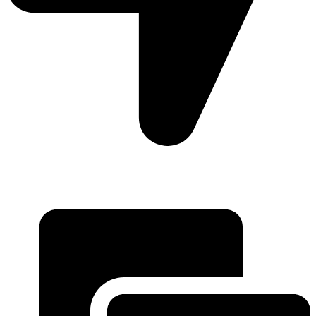
Moto Reinhard AG
Hauptstrasse 135
5054 Kirchleerau