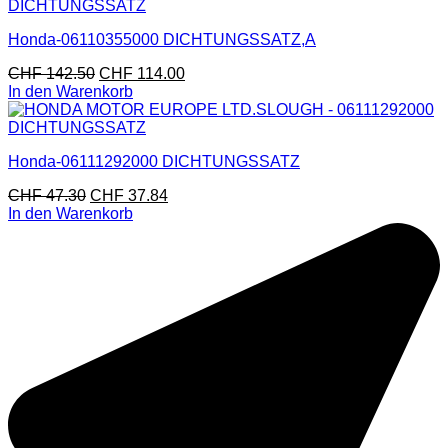
Honda-06110355000 DICHTUNGSSATZ,A
CHF
142.50
CHF
114.00
In den Warenkorb
Honda-06111292000 DICHTUNGSSATZ
CHF
47.30
CHF
37.84
In den Warenkorb