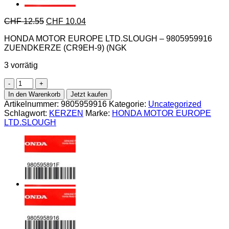
CHF
12.55
CHF
10.04
HONDA MOTOR EUROPE LTD.SLOUGH – 9805959916
ZUENDKERZE (CR9EH-9) (NGK
3 vorrätig
Honda-
9805959916
In den Warenkorb
Jetzt kaufen
ZUENDKERZE
Artikelnummer:
9805959916
Kategorie:
Uncategorized
(CR9EH-
Schlagwort:
KERZEN
Marke:
HONDA MOTOR EUROPE
9)
LTD.SLOUGH
(NGK
Menge