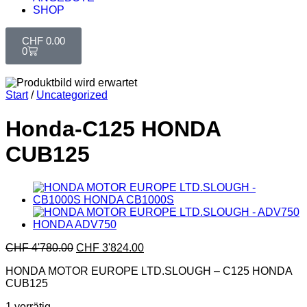
SHOP
CHF
0.00
0
Start
/
Uncategorized
Honda-C125 HONDA
CUB125
CHF
4'780.00
CHF
3'824.00
HONDA MOTOR EUROPE LTD.SLOUGH – C125 HONDA
CUB125
1 vorrätig