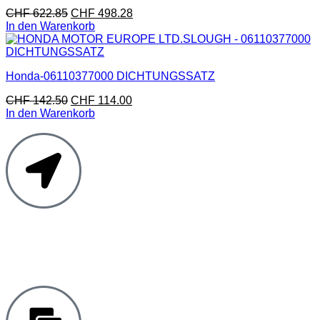
CHF
622.85
CHF
498.28
In den Warenkorb
Honda-06110377000 DICHTUNGSSATZ
CHF
142.50
CHF
114.00
In den Warenkorb
Moto Reinhard AG
Hauptstrasse 135
5054 Kirchleerau