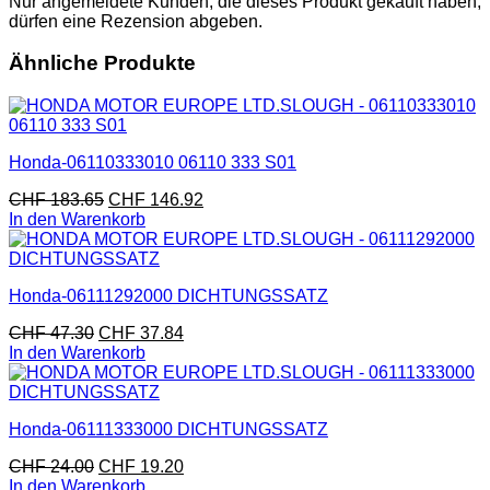
Nur angemeldete Kunden, die dieses Produkt gekauft haben,
dürfen eine Rezension abgeben.
Ähnliche Produkte
Honda-06110333010 06110 333 S01
CHF
183.65
CHF
146.92
In den Warenkorb
Honda-06111292000 DICHTUNGSSATZ
CHF
47.30
CHF
37.84
In den Warenkorb
Honda-06111333000 DICHTUNGSSATZ
CHF
24.00
CHF
19.20
In den Warenkorb