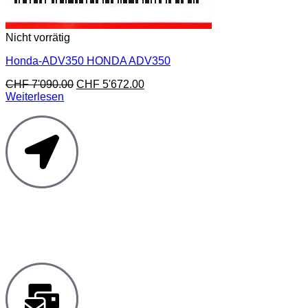
Nicht vorrätig
Honda-ADV350 HONDA ADV350
CHF
7'090.00
CHF
5'672.00
Weiterlesen
Moto Reinhard AG
Hauptstrasse 135
5054 Kirchleerau