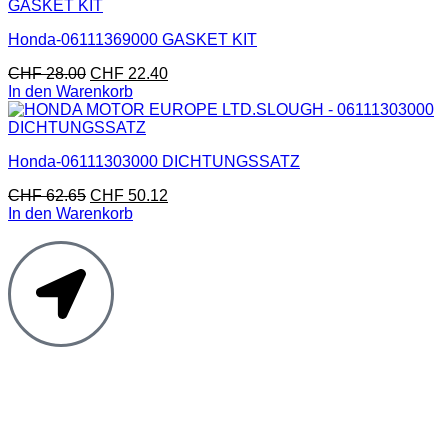
Honda-06111369000 GASKET KIT
CHF
28.00
CHF
22.40
In den Warenkorb
Honda-06111303000 DICHTUNGSSATZ
CHF
62.65
CHF
50.12
In den Warenkorb
Moto Reinhard AG
Hauptstrasse 135
5054 Kirchleerau