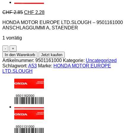
CHF
2.85
CHF
2.28
HONDA MOTOR EUROPE LTD.SLOUGH – 9501161000
ANSCHLAGGUMMI A, STAENDER
1 vorrätig
Honda-
9501161000
In den Warenkorb
Jetzt kaufen
ANSCHLAGGUMMI
Artikelnummer:
9501161000
Kategorie:
Uncategorized
A,
Schlagwort:
A53
Marke:
HONDA MOTOR EUROPE
STAENDER
LTD.SLOUGH
Menge